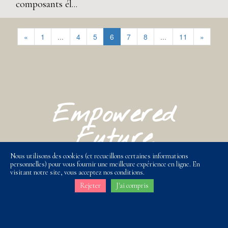
composants él...
«
1
...
4
5
6
7
8
...
11
»
Empowered
Future
Nous utilisons des cookies (et recueillons certaines informations
info@adventrust-wm.com
personnelles) pour vous fournir une meilleure expérience en ligne. En
visitant notre site, vous acceptez nos conditions.
Rejeter
J'ai compris
+33 (0)6 47 93 36 86
+33 (0)6 19 53 77 94