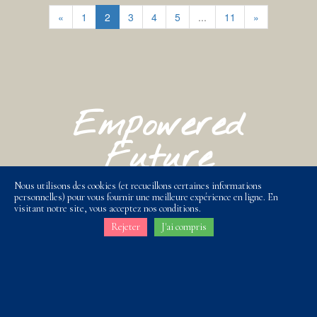
«
1
2
3
4
5
...
11
»
Empowered
Future
Nous utilisons des cookies (et recueillons certaines informations
info@adventrust-wm.com
personnelles) pour vous fournir une meilleure expérience en ligne. En
visitant notre site, vous acceptez nos conditions.
Rejeter
J'ai compris
+33 (0)6 47 93 36 86
+33 (0)6 19 53 77 94
Avis légal - Conditions d'utilisation - Agréments