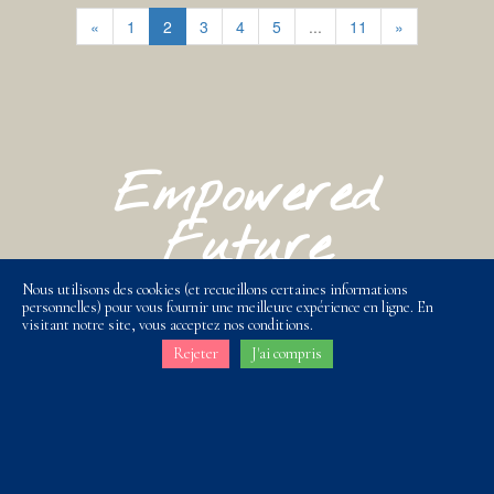
«
1
2
3
4
5
...
11
»
Empowered
Future
Nous utilisons des cookies (et recueillons certaines informations
info@adventrust-wm.com
personnelles) pour vous fournir une meilleure expérience en ligne. En
visitant notre site, vous acceptez nos conditions.
Rejeter
J'ai compris
+33 (0)6 47 93 36 86
+33 (0)6 19 53 77 94
Avis légal - Conditions d'utilisation - Agréments